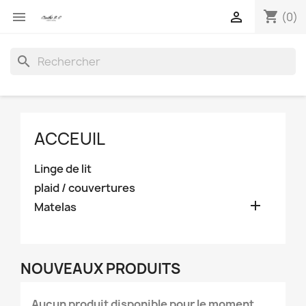
shopping_cart


(0)
search
ACCEUIL
Linge de lit
plaid / couvertures

Matelas
NOUVEAUX PRODUITS
Aucun produit disponible pour le moment